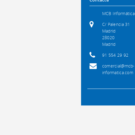
MCB Informática
C/ Palencia 31
Madrid
28020
Madrid
91 554 29 92
comercial@mcb-
informatica.com