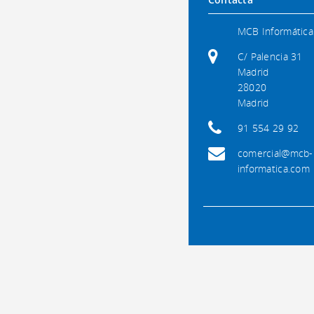
MCB Informática
C/ Palencia 31
Madrid
28020
Madrid
91 554 29 92
comercial@mcb-
informatica.com