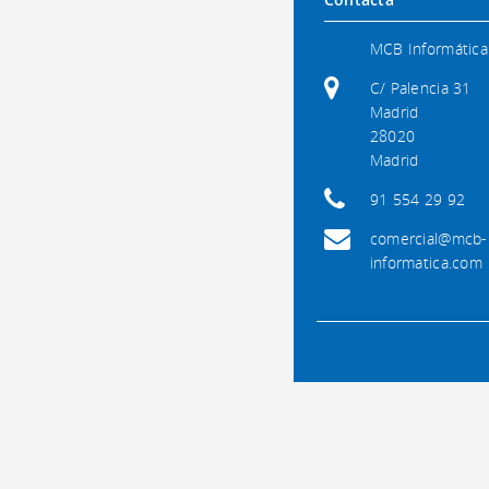
MCB Informática
C/ Palencia 31
Madrid
28020
Madrid
91 554 29 92
comercial@mcb-
informatica.com