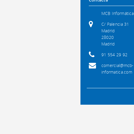
MCB Informática
C/ Palencia 31
Madrid
28020
Madrid
91 554 29 92
comercial@mcb-
informatica.com