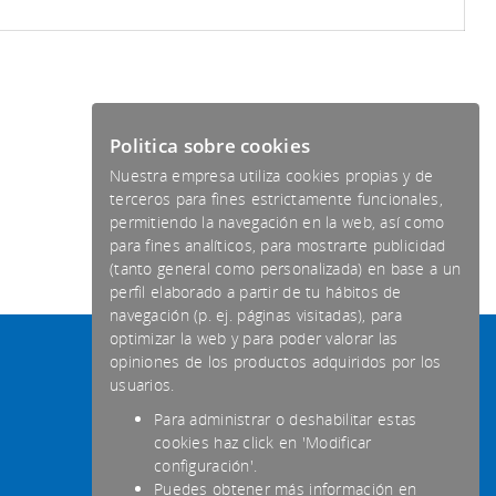
Politica sobre cookies
Nuestra empresa utiliza cookies propias y de
terceros para fines estrictamente funcionales,
permitiendo la navegación en la web, así como
para fines analíticos, para mostrarte publicidad
(tanto general como personalizada) en base a un
perfil elaborado a partir de tu hábitos de
navegación (p. ej. páginas visitadas), para
optimizar la web y para poder valorar las
-
opiniones de los productos adquiridos por los
usuarios.
Para administrar o deshabilitar estas
cookies haz click en 'Modificar
configuración'.
Puedes obtener más información en