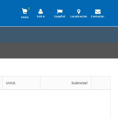
0
Entra
Español
Localización
Contactar
Cesta
Unid.
Subtotal