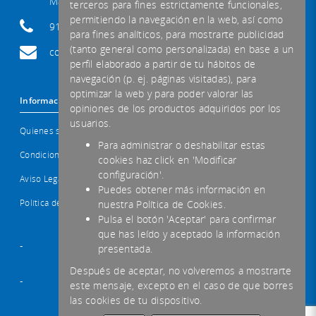
Madrid
terceros para fines estrictamente funcionales,
permitiendo la navegación en la web, así como
91 554 29 92
para fines analíticos, para mostrarte publicidad
(tanto general como personalizada) en base a un
comercial@mcb-informatica.com
perfil elaborado a partir de tu hábitos de
navegación (p. ej. páginas visitadas), para
optimizar la web y para poder valorar las
Información
opiniones de los productos adquiridos por los
usuarios.
Quienes somos
Para administrar o deshabilitar estas
Condiciones Generales
cookies haz click en 'Modificar
configuración'.
Aviso Legal / Privacidad
Puedes obtener más información en
Política de Seguridad de la Información
nuestra Política de Cookies.
Pulsa el botón 'Aceptar' para confirmar
que has leído y aceptado la información
-
presentada.
Después de aceptar, no volveremos a mostrarte
-
este mensaje, excepto en el caso de que borres
las cookies de tu dispositivo.